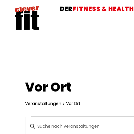
DER
FITNESS & HEALTH
Vor Ort
Veranstaltungen
Vor Ort
Veranstaltungen
Bitte
Schlüsselwort
eingeben.