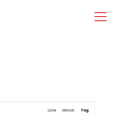
Veranstaltung
taltungen suchen
Liste
Monat
Tag
Ansichten-