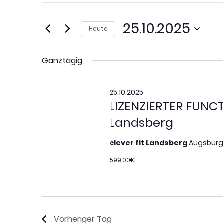
Suche
Suche
nach
Veranstaltungen
und
25.10.2025
Heute
Schlüsselwort.
Datum
Ansichten,
wählen.
Ganztägig
Navigation
25.10.2025
LIZENZIERTER FUNC
Landsberg
clever fit Landsberg
Augsburge
599,00€
Vorheriger Tag