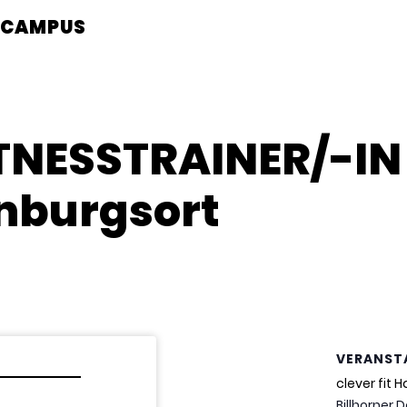
CAMPUS
ITNESSTRAINER/-IN
nburgsort
VERANST
clever fit
Billhorner 