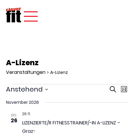
A-Lizenz
Veranstaltungen
A-Lizenz
Verans
Ver
Anstehend
Suche
Liste
Ans
Suche
Datum
Nav
wählen.
November 2026
und
Ansich
26 11.
DO.
26
Naviga
LIZENZIERTE/R FITNESSTRAINER/-IN A-LIZENZ –
Graz-