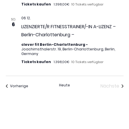
Tickets kaufen
1.398,00€
10 Tickets verfügbar
06 12.
SO.
6
LIZENZIERTE/R FITNESSTRAINER/-IN A-LIZENZ –
Berlin-Charlottenburg –
clever fit Berlin-Charlottenburg -
Joachimsthalerstr. 19, Berlin-Charlottenburg, Berlin,
Germany
Tickets kaufen
1.398,00€
10 Tickets verfügbar
Vera
Heute
Nächste
Veranstaltungen
Vorherige