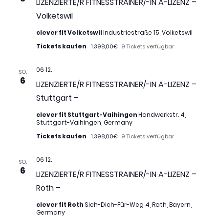
LIZENZIERTE/R FITNESSTRAINER/-IN A-LIZENZ –
Volketswil
clever fit Volketswil
Industriestraße 15, Volketswil
Tickets kaufen
1.398,00€
9 Tickets verfügbar
06 12.
SO.
6
LIZENZIERTE/R FITNESSTRAINER/-IN A-LIZENZ –
Stuttgart –
clever fit Stuttgart-Vaihingen
Handwerkstr. 4,
Stuttgart-Vaihingen, Germany
Tickets kaufen
1.398,00€
9 Tickets verfügbar
06 12.
SO.
6
LIZENZIERTE/R FITNESSTRAINER/-IN A-LIZENZ –
Roth –
clever fit Roth
Sieh-Dich-Für-Weg 4, Roth, Bayern,
Germany