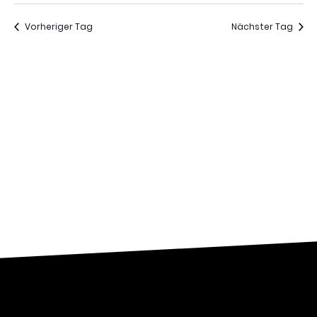
Nav
wählen.
und
Vorheriger Tag
Nächster Tag
Ansich
Naviga