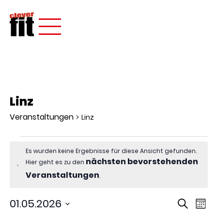
Linz
Veranstaltungen
Linz
Es wurden keine Ergebnisse für diese Ansicht gefunden.
nächsten bevorstehenden
Hier geht es zu den
Hinweis
Veranstaltungen
.
Verans
Ver
01.05.2026
Suche
Mona
Ans
Suche
Datum