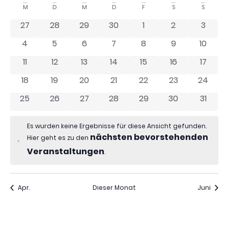
Nav
wählen.
Kalender
M
D
M
D
F
S
S
und
von
0 Veranstaltungen
0 Veranstaltungen
0 Veranstaltungen
0 Veranstaltungen
0 Veranstaltungen
0 Veranstaltu
0 Vera
27
28
29
30
1
2
3
Ansich
Veranstaltungen
Naviga
0 Veranstaltungen
0 Veranstaltungen
0 Veranstaltungen
0 Veranstaltungen
0 Veranstaltungen
0 Veranstaltu
0 Vera
4
5
6
7
8
9
10
0 Veranstaltungen
0 Veranstaltungen
0 Veranstaltungen
0 Veranstaltungen
0 Veranstaltungen
0 Veranstaltu
0 Vera
11
12
13
14
15
16
17
0 Veranstaltungen
0 Veranstaltungen
0 Veranstaltungen
0 Veranstaltungen
0 Veranstaltungen
0 Veranstaltu
0 Vera
18
19
20
21
22
23
24
0 Veranstaltungen
0 Veranstaltungen
0 Veranstaltungen
0 Veranstaltungen
0 Veranstaltungen
0 Veranstaltu
0 Vera
25
26
27
28
29
30
31
Es wurden keine Ergebnisse für diese Ansicht gefunden.
nächsten bevorstehenden
Hier geht es zu den
Hinweis
Veranstaltungen
.
Apr.
Dieser Monat
Juni