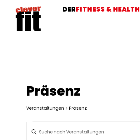
DER
FITNESS & HEALTH
Präsenz
Veranstaltungen
Präsenz
Veranstaltungen
Bitte
Schlüsselwort
eingeben.