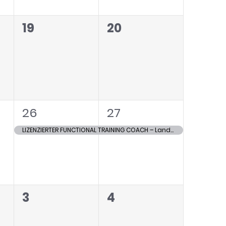
0
0
19
20
tungen,
Veranstaltungen,
Veranstaltungen,
1
1
26
27
tungen,
Veranstaltung,
Veranstaltung,
LIZENZIERTER FUNCTIONAL TRAINING COACH – Landsberg
0
0
3
4
tungen,
Veranstaltungen,
Veranstaltungen,