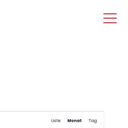
Veranstaltung
taltungen suchen
Liste
Monat
Tag
Ansichten-