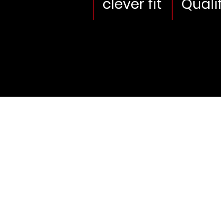
clever fit
Quali
Impressum
D