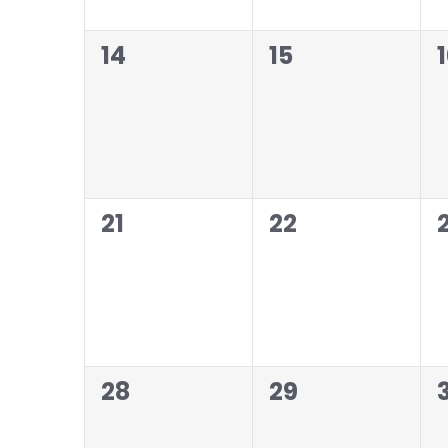
0
0
14
15
Veranstaltungen,
Veranstaltung
0
0
21
22
Veranstaltungen,
Veranstaltung
0
0
28
29
Veranstaltungen,
Veranstaltung