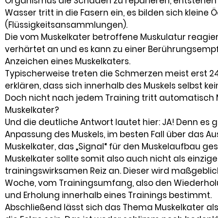
Organismus die Schäden zu reparieren, entstehen
Wasser tritt in die Fasern ein, es bilden sich klein
(Flüssigkeitsansammlungen).
Die vom Muskelkater betroffene Muskulatur reagiert
verhärtet an und es kann zu einer Berührungsemp
Anzeichen eines Muskelkaters.
Typischerweise treten die Schmerzen meist erst 2
erklären, dass sich innerhalb des Muskels selbst 
Doch nicht nach jedem Training tritt automatisch M
Muskelkater?
Und die deutliche Antwort lautet hier: JA! Denn es 
Anpassung des Muskels, im besten Fall über das Aus
Muskelkater, das „Signal“ für den Muskelaufbau ge
Muskelkater sollte somit also auch nicht als einzig
trainingswirksamen Reiz an. Dieser wird maßgeblich 
Woche, vom Trainingsumfang, also den Wiederholung
und Erholung innerhalb eines Trainings bestimmt.
Abschließend lässt sich das Thema Muskelkater a