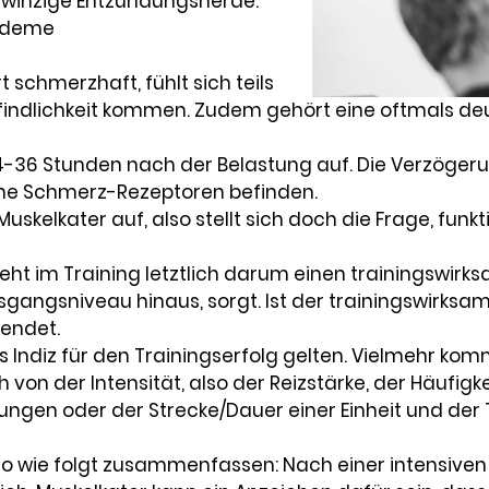
 winzige Entzündungsherde.
e Ödeme
 schmerzhaft, fühlt sich teils
findlichkeit kommen. Zudem gehört eine oftmals d
4-36 Stunden nach der Belastung auf. Die Verzöger
keine Schmerz-Rezeptoren befinden.
uskelkater auf, also stellt sich doch die Frage, funk
geht im Training letztlich darum einen trainingswirks
gangsniveau hinaus, sorgt. Ist der trainingswirksam
sendet.
es Indiz für den Trainingserfolg gelten. Vielmehr ko
von der Intensität, also der Reizstärke, der Häufigke
en oder der Strecke/Dauer einer Einheit und der Tr
lso wie folgt zusammenfassen: Nach einer intensive