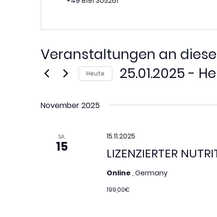
Telefon
+49 8191 305261
Veranstaltungen an diese
25.01.2025
 - 
He
Heute
Datum
wählen.
November 2025
15.11.2025
SA.
15
LIZENZIERTER NUTR
Online
, Germany
199,00€