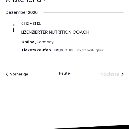
Datum
wählen.
Dezember 2026
01 12.
-
31 12.
DI.
1
LIZENZIERTER NUTRITION COACH
Online
, Germany
Tickets kaufen
199,00€
100 Tickets verfügbar
Vera
Heute
Nächste
Veranstaltungen
Vorherige